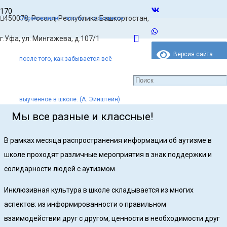
450078, Россия, Республика Башкортостан,
Образование — это то, что остаётся
Главная
г.Уфа, ул. Мингажева, д.107/1
Новости
Версия сайта
после того, как забывается всё
для слабовидящих
Мы все разные и классные!
выученное в школе. (А. Эйнштейн)
Мы все разные и классные!
В рамках месяца распространения информации об аутизме в
школе проходят различные мероприятия в знак поддержки и
солидарности людей с аутизмом.
Инклюзивная культура в школе складывается из многих
аспектов: из информированности о правильном
взаимодействии друг с другом, ценности в необходимости друг