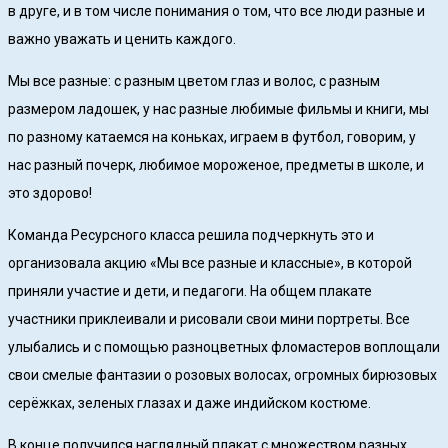
в друге, и в том числе понимания о том, что все люди разные и
важно уважать и ценить каждого.
Мы все разные: с разным цветом глаз и волос, с разным
размером ладошек, у нас разные любимые фильмы и книги, мы
по разному катаемся на коньках, играем в футбол, говорим, у
нас разный почерк, любимое мороженое, предметы в школе, и
это здорово!
Команда Ресурсного класса решила подчеркнуть это и
организовала акцию «Мы все разные и классные», в которой
приняли участие и дети, и педагоги. На общем плакате
участники приклеивали и рисовали свои мини портреты. Все
улыбались и с помощью разноцветных фломастеров воплощали
свои смелые фантазии о розовых волосах, огромных бирюзовых
серёжках, зеленых глазах и даже индийском костюме.
В конце получился наглядный плакат с множеством разных