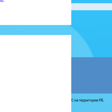
кл.
Погода
Погода в Уфе
world-weather.ru
ный прогноз возникновения и развития ЧС на территории РБ