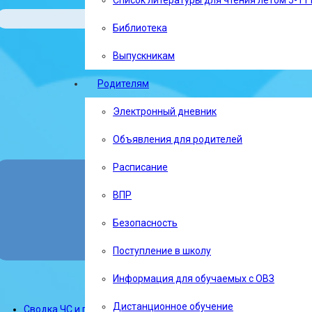
Список литературы для чтения летом 5-11 
Библиотека
Выпускникам
Родителям
Электронный дневник
Объявления для родителей
Расписание
ВПР
Безопасность
Поступление в школу
Информация для обучаемых с ОВЗ
Ежедневный оператив
Дистанционное обучение
Сводка ЧС и происшествий на 06:00 03.12.2025