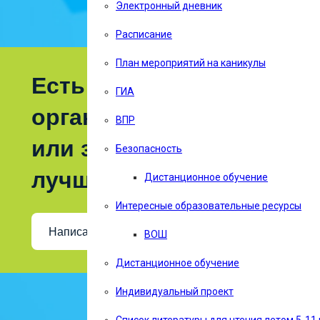
Электронный дневник
Расписание
План мероприятий на каникулы
Есть предложения по
ГИА
организации учебного п
ВПР
или знаете, как сделать
Безопасность
лучше?
Дистанционное обучение
Интересные образовательные ресурсы
Написать о проблеме
ВОШ
Дистанционное обучение
Индивидуальный проект