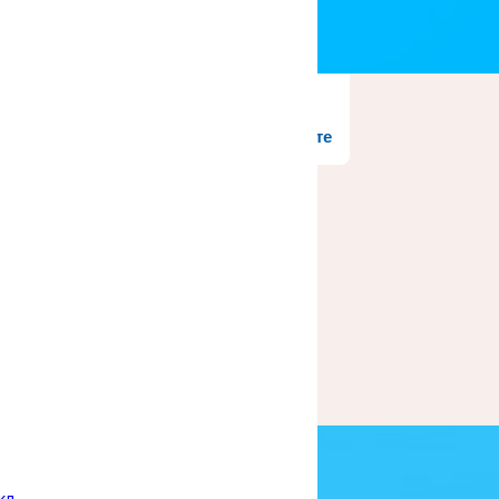
Решаем вместе
роцесса
 школу