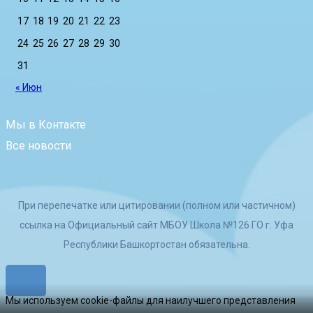
17
18
19
20
21
22
23
24
25
26
27
28
29
30
31
« Июн
Мы в Контакте
Все новости
При перепечатке или цитировании (полном или частичном)
ссылка на Официальный сайт МБОУ Школа №126 ГО г. Уфа
Республики Башкортостан обязательна.
Мы используем cookie-файлы для наилучшего представления