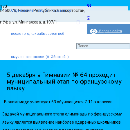
450078, Россия, Республика Башкортостан,
Образование — это то, что остаётся
Главная
г.Уфа, ул. Мингажева, д.107/1
Новости
Версия сайта
после того, как забывается всё
для слабовидящих
5 декабря в Гимназии № 64 проходит муниципальный этап по
французскому языку
выученное в школе. (А. Эйнштейн)
5 декабря в Гимназии № 64 проходит
муниципальный этап по французскому
языку
. В олимпиаде участвуют 63 обучающихся 7-11-х классов.
Задачей муниципального этапа олимпиады по французскому
языку является выявление наиболее одаренных школьников