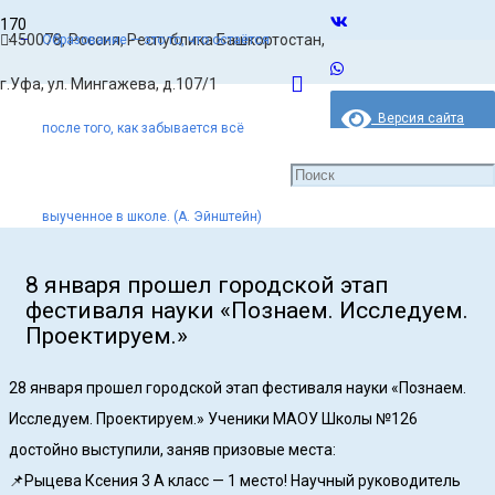
450078, Россия, Республика Башкортостан,
Образование — это то, что остаётся
Главная
г.Уфа, ул. Мингажева, д.107/1
Новости
Версия сайта
после того, как забывается всё
для слабовидящих
8 января прошел городской этап фестиваля науки «Познаем.
Исследуем. Проектируем.»
выученное в школе. (А. Эйнштейн)
8 января прошел городской этап
фестиваля науки «Познаем. Исследуем.
Проектируем.»
28 января прошел городской этап фестиваля науки «Познаем.
Исследуем. Проектируем.» Ученики МАОУ Школы №126
достойно выступили, заняв призовые места:
📌Рыцева Ксения 3 А класс — 1 место! Научный руководитель