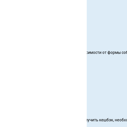
участвуют все стационарные лагеря (вне зависимости от формы соб
ме лояльности платежной системы
граничены.
поехать на любое количество смен. Чтобы получить кешбэк, необ