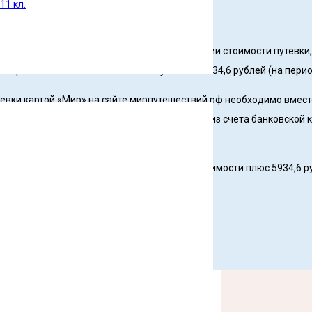
11 кл.
ожно будет с каждой купленной путевки.
й кешбэк» сохраняются льготы по компенсации стоимости путевки,
 Правительством РБ стоимости путёвки – 5934,6 рублей (на перио
утевки картой «Мир» на сайте мирпутешествий.рф необходимо вмес
азования по месту учебы ребенка (выписка из счета банковской к
республиканского бюджета.
ский кешбэк», получит 50% от уплаченной стоимости плюс 5934,6 р
Решаем вместе