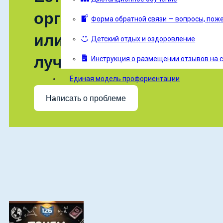
организации учебного 
Форма обратной связи — вопросы, пож
или знаете, как сделат
Детский отдых и оздоровление
лучше?
Инструкция о размещении отзывов на са
Единая модель профориентации
Написать о проблеме