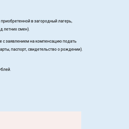
 приобретенной в загородный лагерь,
д летних смен).
те с заявлением на компенсацию подать
арты, паспорт, свидетельство о рождении).
ублей.