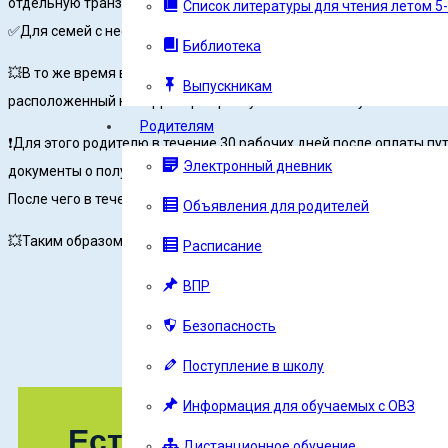
отдельную транзакцию.
Список литературы для чтения летом 5-
✅Для семей с несколькими детьми вернуть половину стоимости м
Библиотека
💥В то же время в республике для участников программы «детски
Выпускникам
расположенный на территории республики – 30% от установленной
Родителям
❗️Для этого родителю в течение 30 рабочих дней после оплаты п
Электронный дневник
документы о получении республиканской компенсации в отдел обр
После чего в течение 15 рабочих будет осуществлен возврат из 
Объявления для родителей
💥Таким образом, родитель, купивший путевку по программе «дет
Расписание
ВПР
Безопасность
Поступление в школу
Информация для обучаемых с ОВЗ
Есть предложения по
Дистанционное обучение