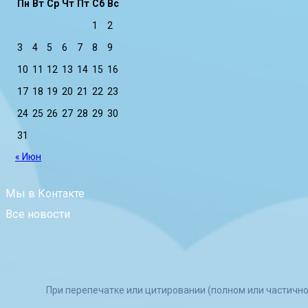
Пн
Вт
Ср
Чт
Пт
Сб
Вс
1
2
3
4
5
6
7
8
9
10
11
12
13
14
15
16
17
18
19
20
21
22
23
24
25
26
27
28
29
30
31
« Июн
Мы в Контакте
Все новости
При перепечатке или цитировании (полном или частичн