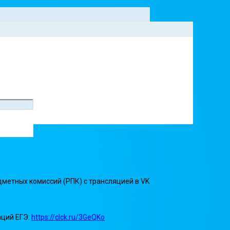
метных комиссий (РПК) с трансляцией в VK
аций ЕГЭ:
https://clck.ru/3GeQKo