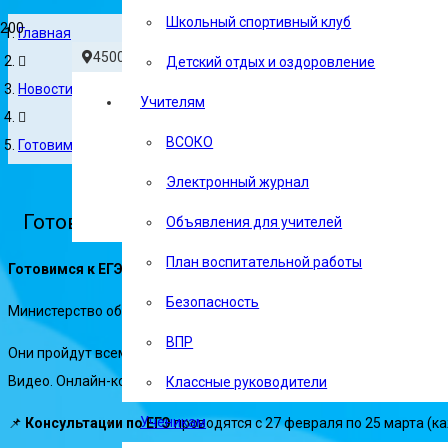
Школьный спортивный клуб
Главная
450078, Россия, Республика Башкортостан, г.Уфа, ул.
Детский отдых и оздоровление
Новости
Учителям
Образование — это то, что остаётся после то
ВСОКО
Готовимся к ЕГЭ и ОГЭ
Электронный журнал
Готовимся к ЕГЭ и ОГЭ
Объявления для учителей
План воспитательной работы
Готовимся к ЕГЭ и ОГЭ
Безопасность
Министерство образования и науки Республики Башкортостан орг
ВПР
Они пройдут всем учебным предметам с участием лучших препода
Видео. Онлайн-консультации состоятся с участием председателе
Классные руководители
Ученикам
📌
Консультации по ЕГЭ
проводятся с 27 февраля по 25 марта (ка