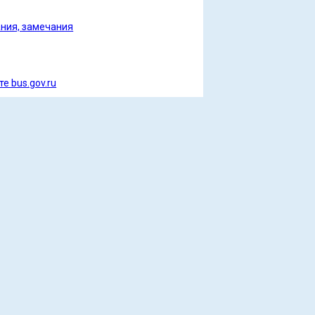
ания, замечания
е bus.gov.ru