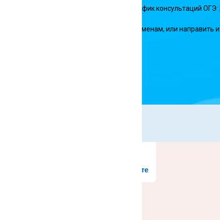
аждую среду и пятницу с 15:00 до 17:00). График консультаций ОГЭ:
х затруднения в процессе подготовки к экзаменам, или направить 
Решаем вместе
процесса
ь школу