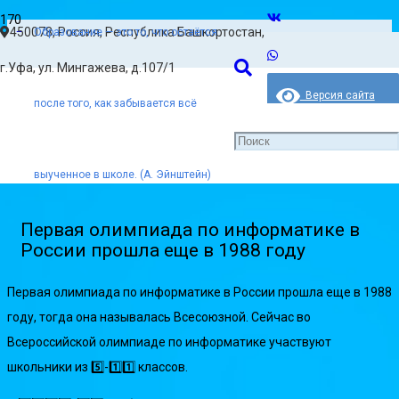
450078, Россия, Республика Башкортостан,
Образование — это то, что остаётся
Главная
г.Уфа, ул. Мингажева, д.107/1
Новости
Версия сайта
после того, как забывается всё
для слабовидящих
Первая олимпиада по информатике в России прошла еще в
1988 году
выученное в школе. (А. Эйнштейн)
Первая олимпиада по информатике в
России прошла еще в 1988 году
Первая олимпиада по информатике в России прошла еще в 1988
году, тогда она называлась Всесоюзной. Сейчас во
Всероссийской олимпиаде по информатике участвуют
школьники из 5️⃣-1️⃣1️⃣ классов.