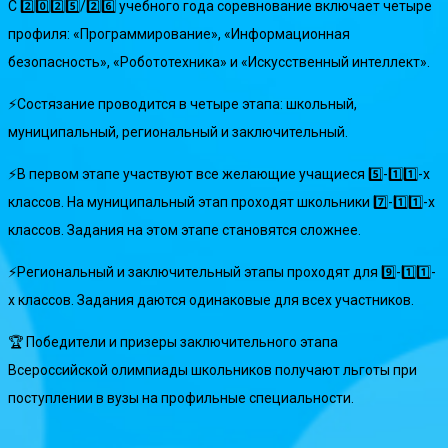
С 2️⃣0️⃣2️⃣5️⃣/2️⃣6️⃣ учебного года соревнование включает четыре
профиля: «Программирование», «Информационная
безопасность», «Робототехника» и «Искусственный интеллект».
⚡️Состязание проводится в четыре этапа: школьный,
муниципальный, региональный и заключительный.
⚡️В первом этапе участвуют все желающие учащиеся 5️⃣-1️⃣1️⃣-х
классов. На муниципальный этап проходят школьники 7️⃣-1️⃣1️⃣-х
классов. Задания на этом этапе становятся сложнее.
⚡️Региональный и заключительный этапы проходят для 9️⃣-1️⃣1️⃣-
х классов. Задания даются одинаковые для всех участников.
🏆 Победители и призеры заключительного этапа
Всероссийской олимпиады школьников получают льготы при
поступлении в вузы на профильные специальности.