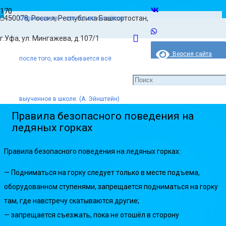
450078, Россия, Республика Башкортостан,
Образование — это то, что остаётся
Главная
г.Уфа, ул. Мингажева, д.107/1
Безопасность
Версия сайта
после того, как забывается всё
для слабовидящих
Правила безопасного поведения на ледяных горках
выученное в школе. (А. Эйнштейн)
Правила безопасного поведения на
ледяных горках
Правила безопасного поведения на ледяных горках:
— Подниматься на горку следует только в месте подъема,
оборудованном ступенями, запрещается подниматься на горку
там, где навстречу скатываются другие;
— запрещается съезжать, пока не отошёл в сторону