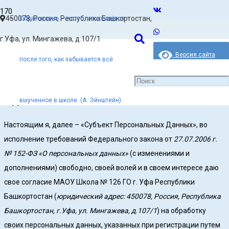
450078, Россия, Республика Башкортостан,
Образование — это то, что остаётся
Главная
г.Уфа, ул. Мингажева, д.107/1
Согласие на обработку персональных данных
Версия сайта
после того, как забывается всё
для слабовидящих
Согласие на обработку персональных
данных
выученное в школе. (А. Эйнштейн)
Настоящим я, далее – «Субъект Персональных Данных», во
исполнение требований Федерального закона от
27.07.2006 г.
№ 152-ФЗ «О персональных данных»
(с изменениями и
дополнениями) свободно, своей волей и в своем интересе даю
свое согласие МАОУ Школа № 126 ГО г. Уфа Республики
Башкортостан (
юридический адрес: 450078, Россия, Республика
Башкортостан, г.Уфа, ул. Мингажева, д.107/1
) на обработку
своих персональных данных, указанных при регистрации путем