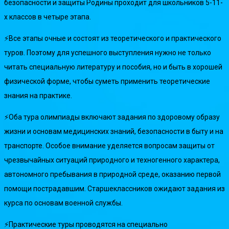
безопасности и защиты Родины проходит для школьников 5-11-
х классов в четыре этапа.
⚡️Все этапы очные и состоят из теоретического и практического
туров. Поэтому для успешного выступления нужно не только
читать специальную литературу и пособия, но и быть в хорошей
физической форме, чтобы суметь применить теоретические
знания на практике.
⚡️Оба тура олимпиады включают задания по здоровому образу
жизни и основам медицинских знаний, безопасности в быту и на
транспорте. Особое внимание уделяется вопросам защиты от
чрезвычайных ситуаций природного и техногенного характера,
автономного пребывания в природной среде, оказанию первой
помощи пострадавшим. Старшеклассников ожидают задания из
курса по основам военной службы.
⚡️Практические туры проводятся на специально