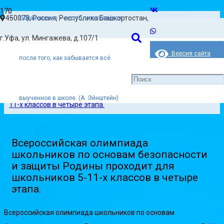
450078, Россия, Республика Башкортостан,
Образование — это то, что остаётся
Главная
г.Уфа, ул. Мингажева, д.107/1
Новости
Версия сайта
после того, как забывается всё
для слабовидящих
Всероссийская олимпиада школьников по основам
безопасности и защиты Родины проходит для школьников 5-
выученное в школе. (А. Эйнштейн)
11-х классов в четыре этапа.
Всероссийская олимпиада
школьников по основам безопасности
и защиты Родины проходит для
школьников 5-11-х классов в четыре
этапа.
Всероссийская олимпиада школьников по основам